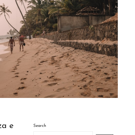
za e
Search