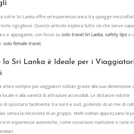
li
a soli in Sri Lanka offre un’esperienza unica tra spiagge mozzafiat
oreste rigogliose. Questo articolo esplora tutto ciò che serve sap
curo e appagante, con focus su
solo travel Sri Lanka
,
safety tips
e c
er
solo female travel
.
 lo Sri Lanka è Ideale per i Viaggiator
i
a attira sempre più viaggiatori solitari grazie alla sua dimensione
tà locale e alla varietà di attrazioni accessibili. Le distanze ridotte
di spostarsi facilmente tra nord e sud, godendo di un mix di cult
lax senza la necessità di un gruppo. Molti solitari apprezzano la po
si in esperienze autentiche, come escursioni mattutine o cene in 
miliari.