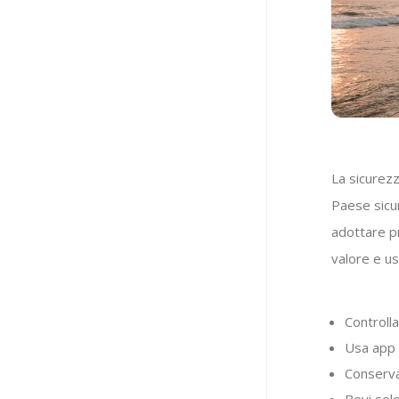
La sicurezz
Paese sicur
adottare pr
valore e us
Controll
Usa app d
Conserva
Bevi solo