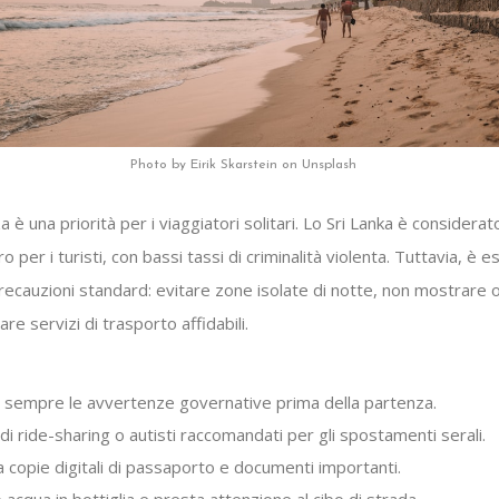
Photo by Eirik Skarstein on Unsplash
a è una priorità per i viaggiatori solitari. Lo Sri Lanka è considerat
o per i turisti, con bassi tassi di criminalità violenta. Tuttavia, è e
ecauzioni standard: evitare zone isolate di notte, non mostrare o
are servizi di trasporto affidabili.
a sempre le avvertenze governative prima della partenza.
i ride-sharing o autisti raccomandati per gli spostamenti serali.
 copie digitali di passaporto e documenti importanti.
 acqua in bottiglia e presta attenzione al cibo di strada.