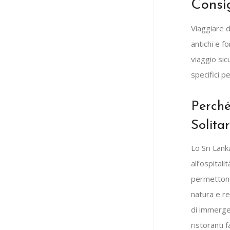
Consig
Viaggiare d
antichi e f
viaggio si
specifici p
Perché
Solitar
Lo Sri Lank
all’ospitali
permettono 
natura e re
di immerger
ristoranti fa