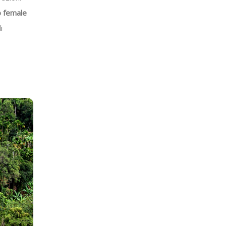
o female
i