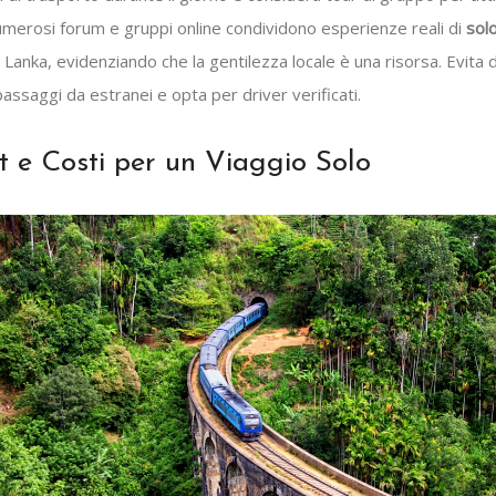
merosi forum e gruppi online condividono esperienze reali di
sol
i Lanka, evidenziando che la gentilezza locale è una risorsa. Evita d
assaggi da estranei e opta per driver verificati.
 e Costi per un Viaggio Solo