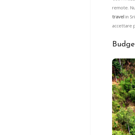
remote. Nu
travel
in Sr
accettare p
Budget