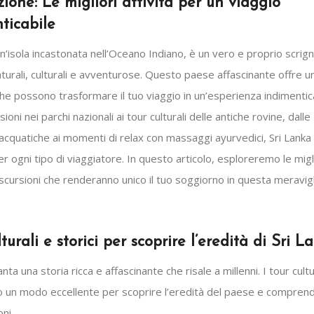
zione: Le migliori attività per un viaggio
ticabile
un’isola incastonata nell’Oceano Indiano, è un vero e proprio scrign
turali, culturali e avventurose. Questo paese affascinante offre u
 che possono trasformare il tuo viaggio in un’esperienza indimentica
ioni nei parchi nazionali ai tour culturali delle antiche rovine, dalle
acquatiche ai momenti di relax con massaggi ayurvedici, Sri Lanka
r ogni tipo di viaggiatore. In questo articolo, esploreremo le migl
escursioni che renderanno unico il tuo soggiorno in questa meravig
turali e storici per scoprire l’eredità di Sri L
nta una storia ricca e affascinante che risale a millenni. I tour cultu
no un modo eccellente per scoprire l’eredità del paese e compren
ni.