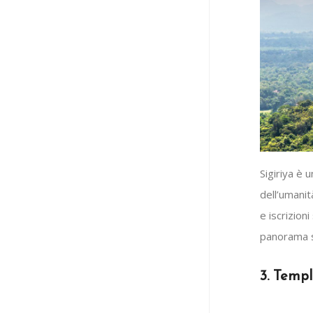
Sigiriya è 
dell’umani
e iscrizion
panorama s
3. Templ