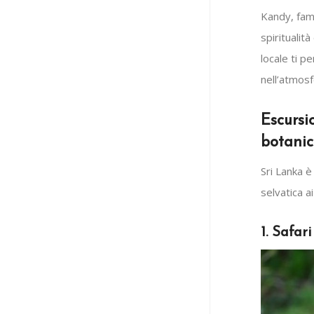
Kandy, fam
spiritualit
locale ti p
nell’atmosf
Escursi
botanic
Sri Lanka è
selvatica ai
1. Safar