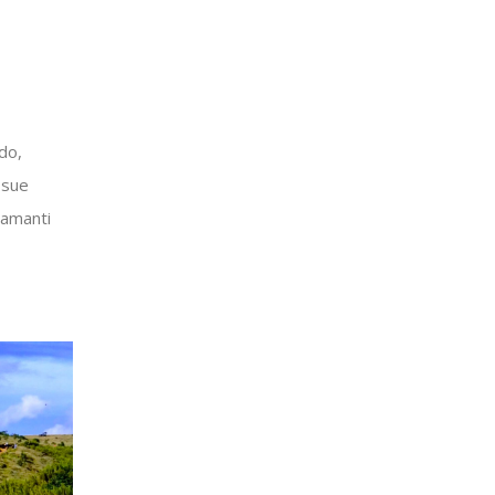
ndo,
 sue
 amanti