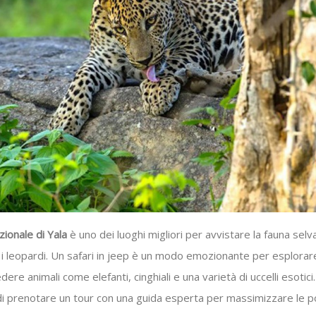
ionale di Yala
è uno dei luoghi migliori per avvistare la fauna selva
 i leopardi. Un safari in jeep è un modo emozionante per esplorare
dere animali come elefanti, cinghiali e una varietà di uccelli esotici.
di prenotare un tour con una guida esperta per massimizzare le po