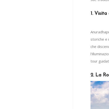
1. Visit
Anuradhapur
storiche e 
che discen
l’illuminaz
tour guidat
2. La Ro