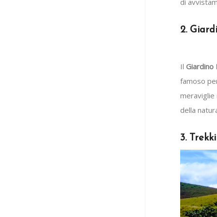
di avvista
2. Giard
Il
Giardino 
famoso per 
meraviglie 
della natur
3. Trekk