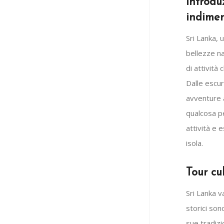
Introdu
indimen
Sri Lanka, 
bellezze na
di attività
Dalle escurs
avventure 
qualcosa pe
attività e 
isola.
Tour cul
Sri Lanka va
storici so
sue tradizio