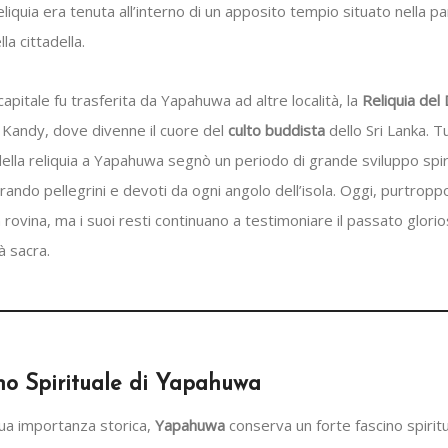
reliquia era tenuta all’interno di un apposito tempio situato nella p
la cittadella.
apitale fu trasferita da Yapahuwa ad altre località, la
Reliquia del
 Kandy, dove divenne il cuore del
culto buddista
dello Sri Lanka. Tu
ella reliquia a Yapahuwa segnò un periodo di grande sviluppo spir
tirando pellegrini e devoti da ogni angolo dell’isola. Oggi, purtroppo,
 rovina, ma i suoi resti continuano a testimoniare il passato glorio
à sacra.
ino Spirituale di Yapahuwa
sua importanza storica,
Yapahuwa
conserva un forte fascino spiritu