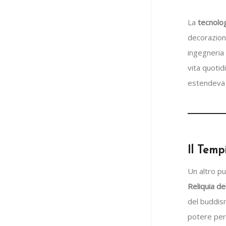
La
tecnolog
decorazioni 
ingegneria 
vita quotid
estendeva s
Il Temp
Un altro pu
Reliquia d
del buddis
potere per 