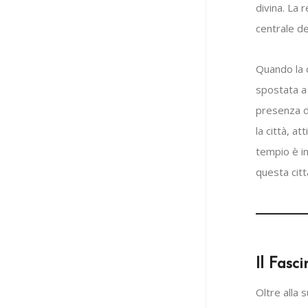
divina. La 
centrale del
Quando la c
spostata a
presenza d
la città, at
tempio è in
questa citt
Il Fasc
Oltre alla 