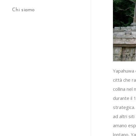
Chi siamo
Yapahuwa è 
città che r
collina nel
durante il 
strategica
ad altri si
amano espl
lontano, Y