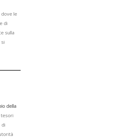
, dove le
e di
te sulla
 si
io della
 tesori
 di
utorità