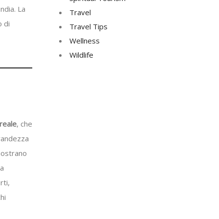
ndia. La
Travel
 di
Travel Tips
Wellness
Wildlife
reale
, che
grandezza
 mostrano
ra
ti,
hi