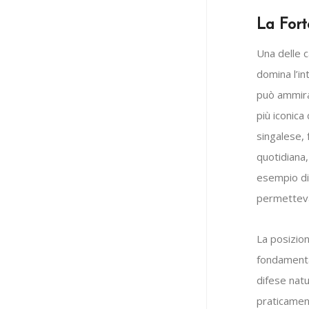
La Fort
Una delle c
domina l’in
può ammira
più iconica
singalese, 
quotidiana,
esempio di
permetteva 
La posizion
fondamental
difese natu
praticament