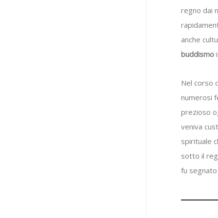
regno dai n
rapidament
anche cultu
buddismo
i
Nel corso d
numerosi fe
prezioso og
veniva cust
spirituale 
sotto il r
fu segnato 