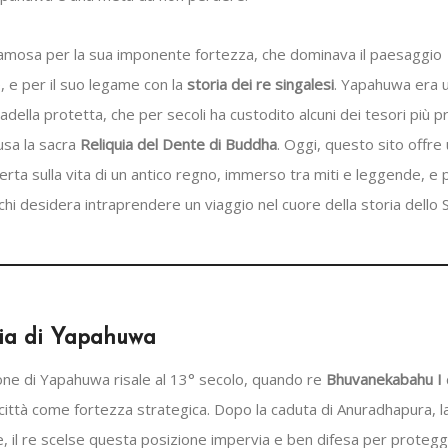
 famosa per la sua imponente fortezza, che dominava il paesaggio
, e per il suo legame con la
storia dei re singalesi
. Yapahuwa era 
tadella protetta, che per secoli ha custodito alcuni dei tesori più p
usa la sacra
Reliquia del Dente di Buddha
. Oggi, questo sito offre
erta sulla vita di un antico regno, immerso tra miti e leggende, e
chi desidera intraprendere un viaggio nel cuore della storia dello S
ria di Yapahuwa
one di Yapahuwa risale al 13° secolo, quando re
Bhuvanekabahu I
a città come fortezza strategica. Dopo la caduta di Anuradhapura, l
e, il re scelse questa posizione impervia e ben difesa per protegg