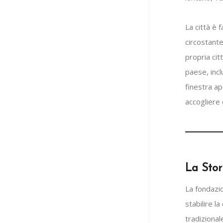
La città è
circostante
propria cit
paese, incl
finestra ap
accogliere 
La Sto
La fondazi
stabilire l
tradizional