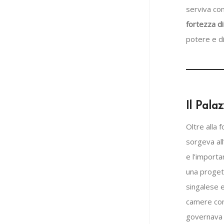
serviva com
fortezza d
potere e di
Il Pala
Oltre alla 
sorgeva all
e l’importa
una progett
singalese e
camere con 
governava l