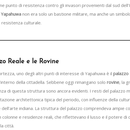
e punto di resistenza contro gli invasori provenienti dal sud dell’I
i Yapahuwa
non era solo un bastione militare, ma anche un simbolo
 resistenza culturale.
zzo Reale e le Rovine
fortezza, uno degli altri punti di interesse di Yapahuwa è il
palazzo 
’interno della cittadella. Sebbene oggi rimangano solo
rovine
, la 
nza di questa struttura sono ancora evidenti. I resti del palazzo
azione architettonica tipica del periodo, con influenze della cultu
 dell’arte indiana. La struttura del palazzo comprendeva ampie cor
colonne e residenze reali, che riflettevano il lusso e il potere di c
a città.