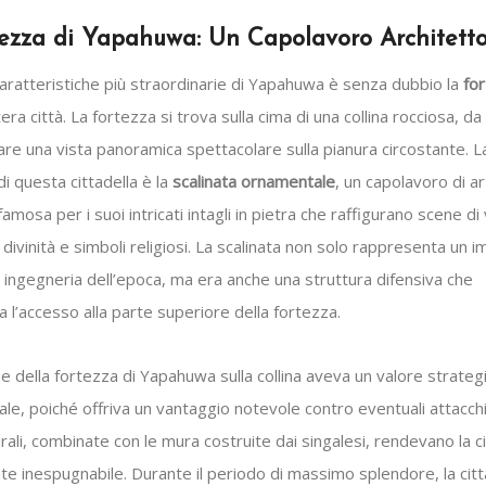
ezza di Yapahuwa: Un Capolavoro Architett
aratteristiche più straordinarie di Yapahuwa è senza dubbio la
fo
tera città. La fortezza si trova sulla cima di una collina rocciosa, da
re una vista panoramica spettacolare sulla pianura circostante. L
 di questa cittadella è la
scalinata ornamentale
, un capolavoro di a
famosa per i suoi intricati intagli in pietra che raffigurano scene di 
 divinità e simboli religiosi. La scalinata non solo rappresenta un
 ingegneria dell’epoca, ma era anche una struttura difensiva che
l’accesso alla parte superiore della fortezza.
e della fortezza di Yapahuwa sulla collina aveva un valore strateg
e, poiché offriva un vantaggio notevole contro eventuali attacchi
rali, combinate con le mura costruite dai singalesi, rendevano la c
e inespugnabile. Durante il periodo di massimo splendore, la citt