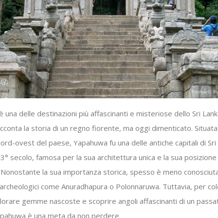
una delle destinazioni più affascinanti e misteriose dello Sri Lank
acconta la storia di un regno fiorente, ma oggi dimenticato. Situat
 nord-ovest del paese, Yapahuwa fu una delle antiche capitali di Sri
13° secolo, famosa per la sua architettura unica e la sua posizione
. Nonostante la sua importanza storica, spesso è meno conosciuta
ti archeologici come Anuradhapura o Polonnaruwa. Tuttavia, per co
orare gemme nascoste e scoprire angoli affascinanti di un passa
apahuwa è una meta da non perdere.