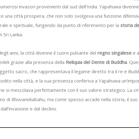
umerosi invasori provenienti dal sud dell’India. Yapahuwa divenne
e una città prospera, che non solo svolgeva una funzione difensi
rale e spirituale, fungendo da punto di riferimento per la
storia de
n Sri Lanka.
egli anni, la città divenne il cuore pulsante del
regno singalese
e a
deli grazie alla presenza della
Reliquia del Dente di Buddha
. Que
getto sacro, che rappresentava il legame diretto tra il re e Bud
odito nella città, e la sua presenza conferiva a Yapahuwa un’impo
che si mescolava perfettamente con il suo valore strategico. La citt
egno di Bhuvanekabahu, ma come spesso accade nella storia, il suo
dall’invasione e dal declino.