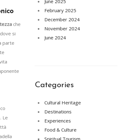
June 2025
February 2025
onico
December 2024
rtezza
che
November 2024
 dove si
June 2024
a parte
rte
vita
 imponente
Categories
Cultural Heritage
ico
Destinations
. Le
Experiences
ittà
Food & Culture
adella
Spiritual Tourism